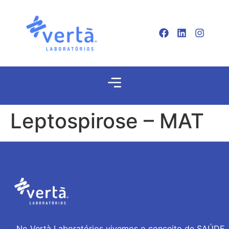
Leptospirose – MAT
No Vertà Laboratórios vivemos o conceito de SAÚDE