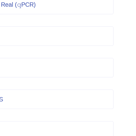
eal (𝚚PCR)
S