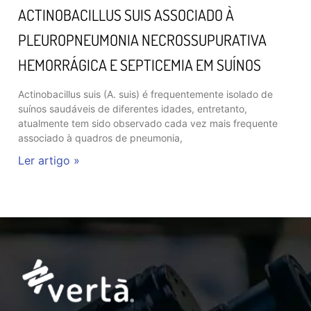
ACTINOBACILLUS SUIS ASSOCIADO À
PLEUROPNEUMONIA NECROSSUPURATIVA
HEMORRÁGICA E SEPTICEMIA EM SUÍNOS
Actinobacillus suis (A. suis) é frequentemente isolado de
suínos saudáveis de diferentes idades, entretanto,
atualmente tem sido observado cada vez mais frequente
associado à quadros de pneumonia,
Ler artigo »