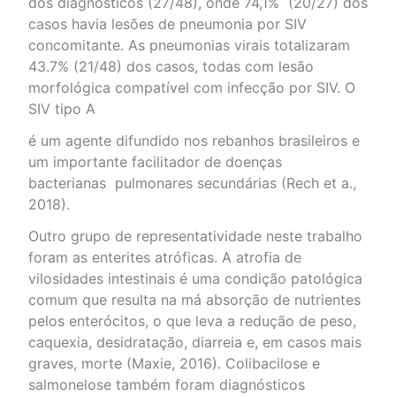
dos diagnósticos (27/48), onde 74,1% (20/27) dos
casos havia lesões de pneumonia por SIV
concomitante. As pneumonias virais totalizaram
43.7% (21/48) dos casos, todas com lesão
morfológica compatível com infecção por SIV. O
SIV tipo A
é um agente difundido nos rebanhos brasileiros e
um importante facilitador de doenças
bacterianas pulmonares secundárias (Rech et a.,
2018).
Outro grupo de representatividade neste trabalho
foram as enterites atróficas. A atrofia de
vilosidades intestinais é uma condição patológica
comum que resulta na má absorção de nutrientes
pelos enterócitos, o que leva a redução de peso,
caquexia, desidratação, diarreia e, em casos mais
graves, morte (Maxie, 2016). Colibacilose e
salmonelose também foram diagnósticos