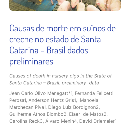
Causas de morte em suínos de
creche no estado de Santa
Catarina – Brasil dados
preliminares
Causes of death in nursery pigs in the State of
Santa Catarina – Brazil: preliminary data
Jean Carlo Olivo Menegatt
*1
, Fernanda Felicetti
Perosa
1
, Anderson Hentz Gris
1
, Manoela
Marchezan Piva
1
, Diego Luiz Bordignon
2
,
Guilherme Athos Biombo
2
, Elaer de Matos
2
,
Carolina Reck
3
, Álvaro Menin
4
, David Driemeier
1