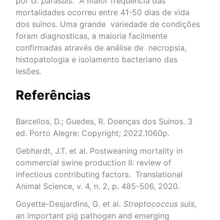
por
G. parasuis
.
A maior frequência das
mortalidades ocorreu entre 41-50 dias de vida
dos suínos. Uma grande
variedade de condições
foram diagnosticas, a maioria facilmente
confirmadas através de análise de
necropsia,
histopatologia e isolamento bacteriano das
lesões.
Referências
Barcellos, D.; Guedes, R. Doenças dos Suínos. 3
ed. Porto Alegre: Copyright; 2022.1060p.
Gebhardt, J.T. et al. Postweaning mortality in
commercial swine production II: review of
infectious contributing factors. Translational
Animal Science, v. 4, n. 2, p. 485-506, 2020.
Goyette-Desjardins, G. et al.
Streptococcus suis
,
an important pig pathogen and emerging