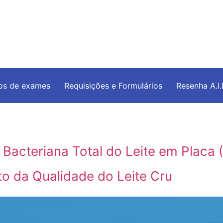
os de exames
Requisições e Formulários
Resenha A.I
acteriana Total do Leite em Placa (
o da Qualidade do Leite Cru