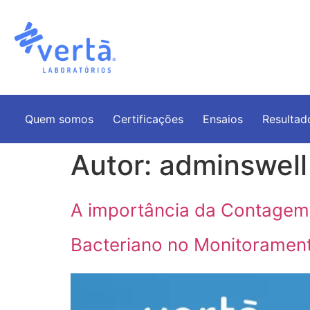
Quem somos
Certificações
Ensaios
Resultad
Autor:
adminswell
A importância da Contagem B
Bacteriano no Monitorament