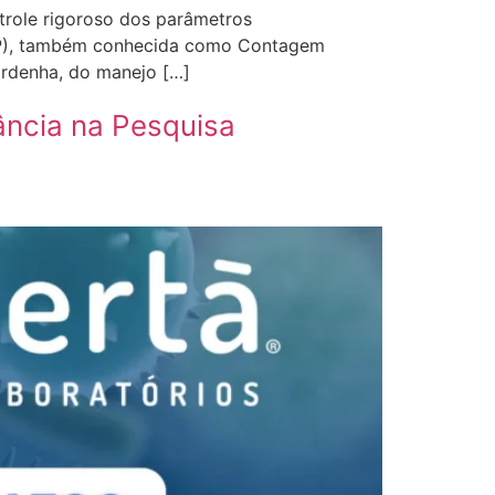
ntrole rigoroso dos parâmetros
(CBP), também conhecida como Contagem
ordenha, do manejo […]
ância na Pesquisa