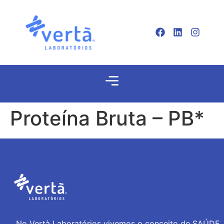
Proteína Bruta – PB*
No Vertà Laboratórios vivemos o conceito de SAÚDE