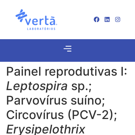
Painel reprodutivas I:
Leptospira
sp.;
Parvovírus suíno;
Circovírus (PCV-2);
Erysipelothrix