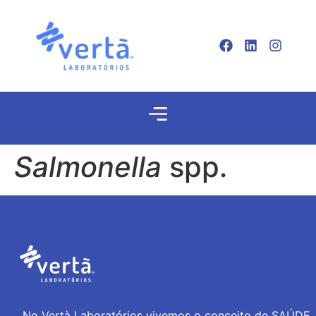
Salmonella
spp.
No Vertà Laboratórios vivemos o conceito de SAÚDE