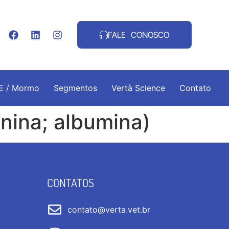
FALE CONOSCO
.E / Mormo
Segmentos
Vertà Science
Contato
nina; albumina)
CONTATOS
contato@verta.vet.br