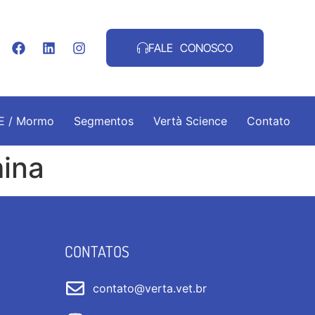
FALE CONOSCO
.E / Mormo
Segmentos
Vertà Science
Contato
mina
CONTATOS
contato@verta.vet.br