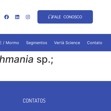
FALE CONOSCO
.E / Mormo
Segmentos
Vertà Science
Contato
shmania
sp.;
CONTATOS