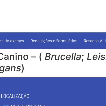
os de exames
Requisições e Formulários
Resenha A.I
Canino – (
Brucella
;
Lei
ogans
)
LOCALIZAÇÃO