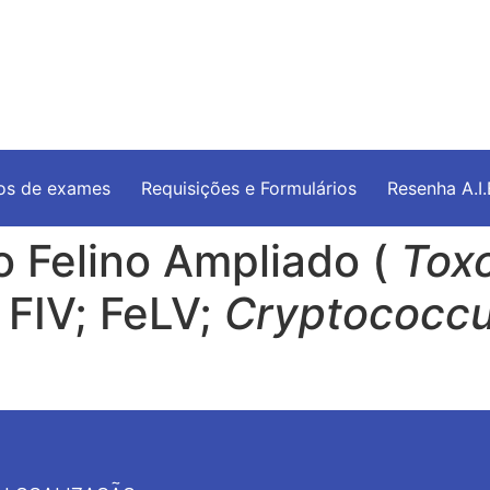
os de exames
Requisições e Formulários
Resenha A.I
o Felino Ampliado (
Toxo
; FIV; FeLV;
Cryptococc
)