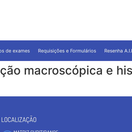
os de exames
Requisições e Formulários
Resenha A.I
ação macroscópica e his
LOCALIZAÇÃO