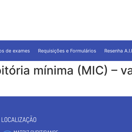
os de exames
Requisições e Formulários
Resenha A.I
tória mínima (MIC) – va
LOCALIZAÇÃO