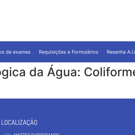
os de exames
Requisições e Formulários
Resenha A.I
ógica da Água: Coliform
LOCALIZAÇÃO