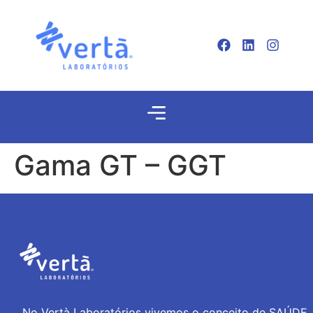
Gama GT – GGT
No Vertà Laboratórios vivemos o conceito de SAÚDE