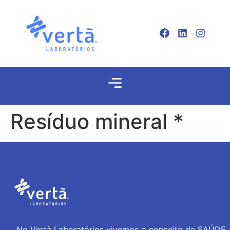
Resíduo mineral *
No Vertà Laboratórios vivemos o conceito de SAÚDE