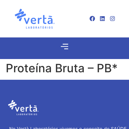
Proteína Bruta – PB*
No Vertà Laboratórios vivemos o conceito de SAÚDE