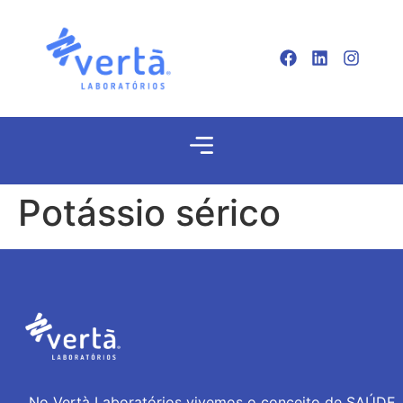
Potássio sérico
No Vertà Laboratórios vivemos o conceito de SAÚDE