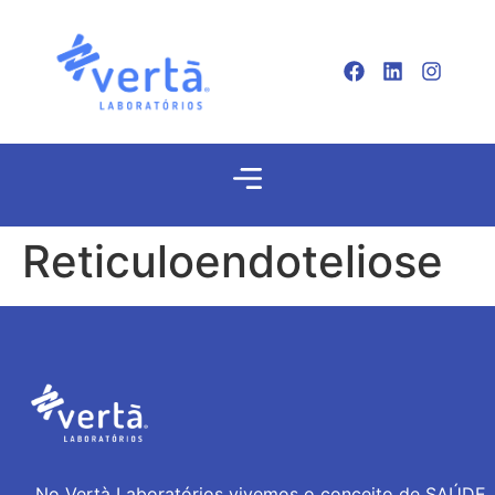
Reticuloendoteliose
No Vertà Laboratórios vivemos o conceito de SAÚDE