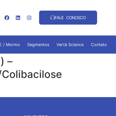
FALE CONOSCO
.E / Mormo
Segmentos
Vertà Science
Contato
) –
/Colibacilose