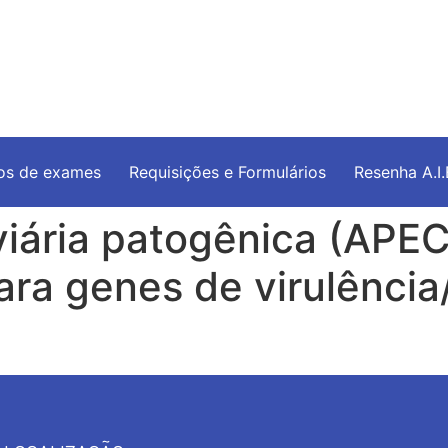
os de exames
Requisições e Formulários
Resenha A.I
viária patogênica (APEC
ara genes de virulência