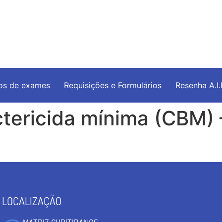
os de exames
Requisições e Formulários
Resenha A.I
ericida mínima (CBM) –
LOCALIZAÇÃO