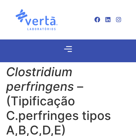
Clostridium
perfringens
–
(Tipificação
C.perfringes tipos
A,B,C,D,E)