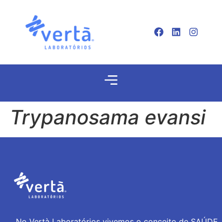
Trypanosama evansi
No Vertà Laboratórios vivemos o conceito de SAÚDE