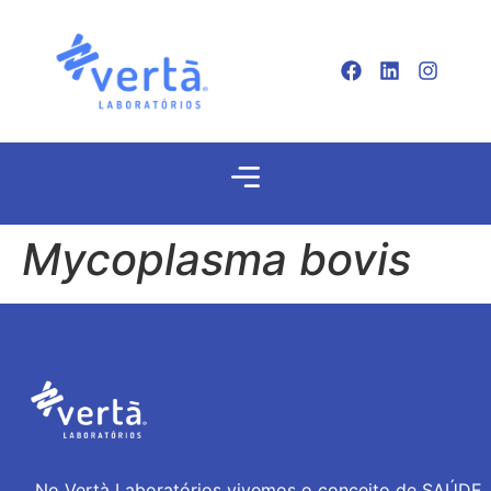
Mycoplasma bovis
No Vertà Laboratórios vivemos o conceito de SAÚDE