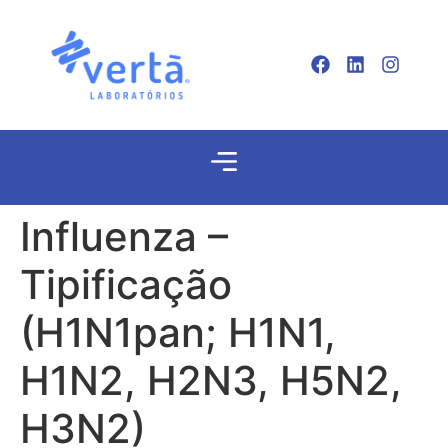
Influenza –
Tipificação
(H1N1pan; H1N1,
H1N2, H2N3, H5N2,
H3N2)