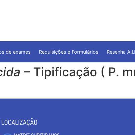
os de exames
Requisições e Formulários
Resenha A.I
cida
– Tipificação ( P. m
LOCALIZAÇÃO