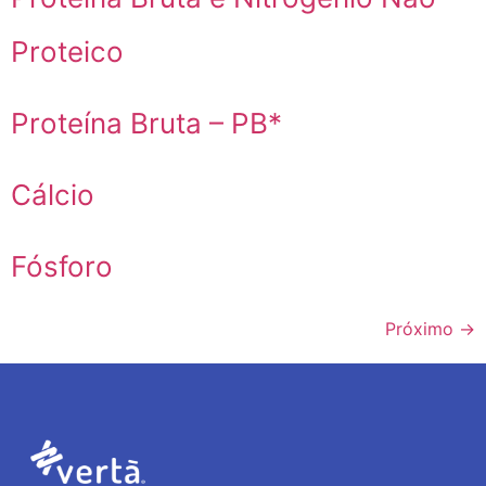
Proteico
Proteína Bruta – PB*
Cálcio
Fósforo
Próximo
→