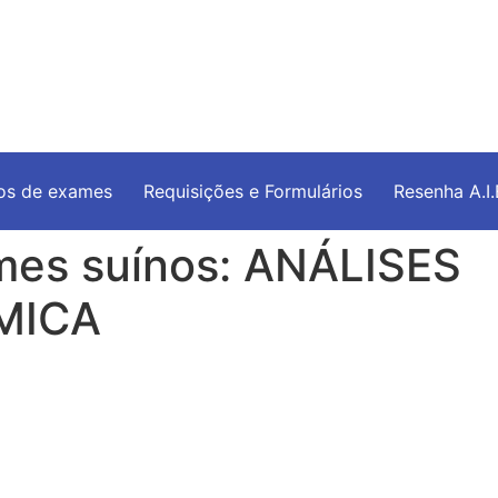
os de exames
Requisições e Formulários
Resenha A.I
mes suínos:
ANÁLISES
MICA