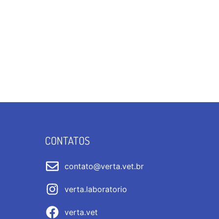
CONTATOS
contato@verta.vet.br
verta.laboratorio
verta.vet